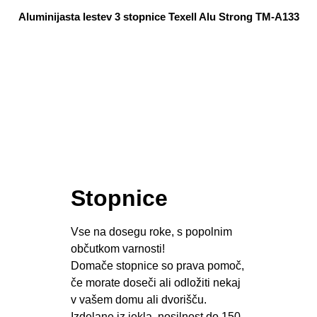
Aluminijasta lestev 3 stopnice Texell Alu Strong TM-A133
Stopnice
Vse na dosegu roke, s popolnim
občutkom varnosti!
Domače stopnice so prava pomoč,
če morate doseči ali odložiti nekaj
v vašem domu ali dvorišču.
Izdelane iz jekla, nosilnost do 150