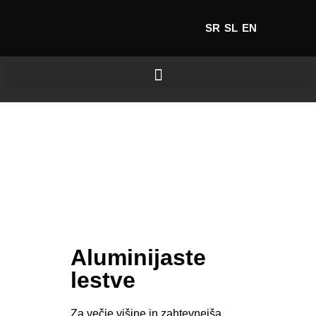
SR
SL
EN
Aluminijaste
lestve
Za večje višine in zahtevnejša