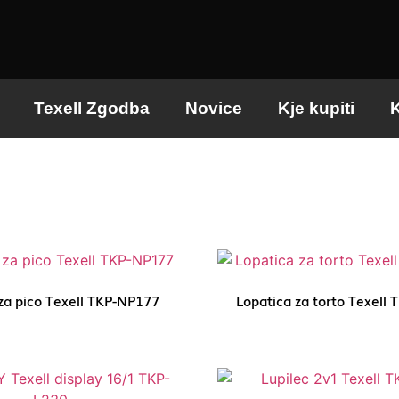
Texell Zgodba
Novice
Kje kupiti
K
 za pico Texell TKP-NP177
Lopatica za torto Texell