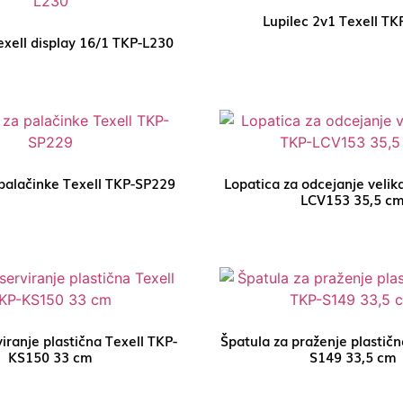
Lupilec 2v1 Texell TK
exell display 16/1 TKP-L230
palačinke Texell TKP-SP229
Lopatica za odcejanje velik
LCV153 35,5 c
viranje plastična Texell TKP-
Špatula za praženje plastičn
KS150 33 cm
S149 33,5 cm