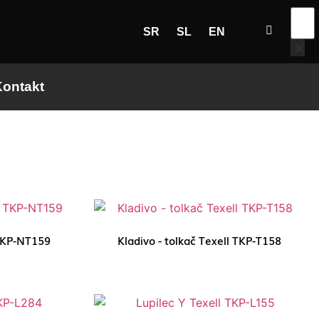
SR
SL
EN
ontakt
 TKP-NT159
Kladivo - tolkač Texell TKP-T158