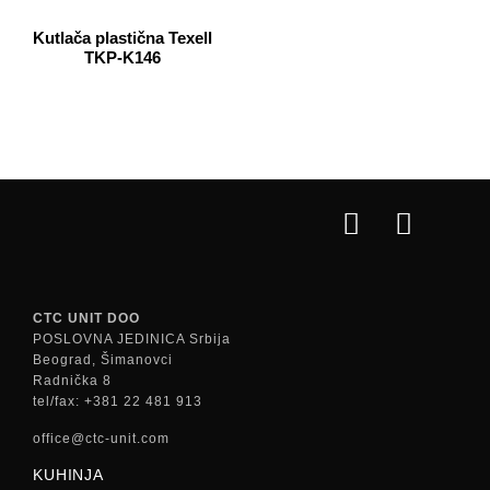
Kutlača plastična Texell
TKP-K146
CTC UNIT DOO
POSLOVNA JEDINICA Srbija
Beograd, Šimanovci
Radnička 8
tel/fax: +381 22 481 913
office@ctc-unit.com
KUHINJA