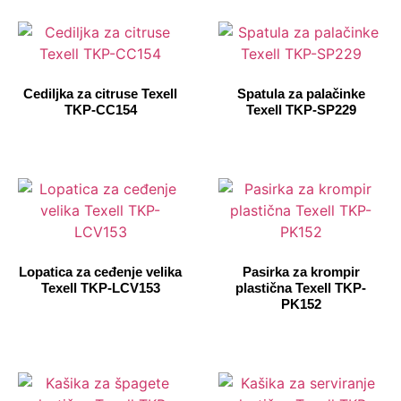
Cediljka za citruse Texell
Spatula za palačinke
TKP-CC154
Texell TKP-SP229
Lopatica za ceđenje velika
Pasirka za krompir
Texell TKP-LCV153
plastična Texell TKP-
PK152