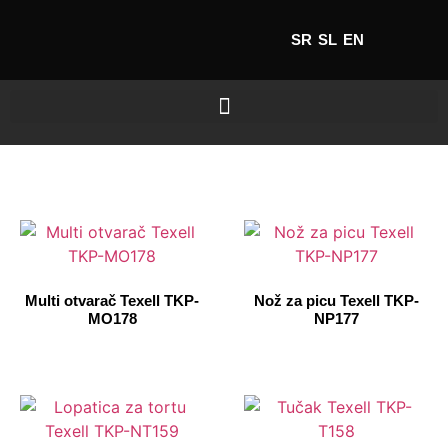
SR
SL
EN
Multi otvarač Texell TKP-
Nož za picu Texell TKP-
MO178
NP177