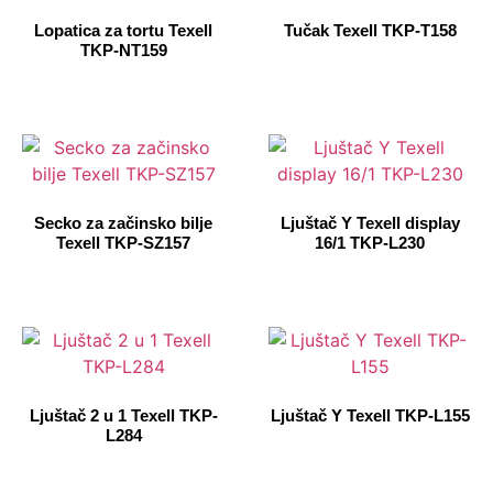
Lopatica za tortu Texell
Tučak Texell TKP-T158
TKP-NT159
Secko za začinsko bilje
Ljuštač Y Texell display
Texell TKP-SZ157
16/1 TKP-L230
Ljuštač 2 u 1 Texell TKP-
Ljuštač Y Texell TKP-L155
L284