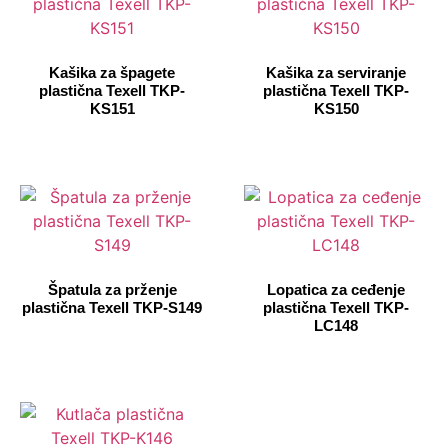
Kašika za špagete
Kašika za serviranje
plastična Texell TKP-
plastična Texell TKP-
KS151
KS150
Špatula za prženje
Lopatica za ceđenje
plastična Texell TKP-S149
plastična Texell TKP-
LC148