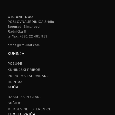
CTC UNIT DOO
POSLOVNA JEDINICA Srbija
Beograd, Šimanovci
Radnička 8
tel/fax: +381 22 481 913
office@ctc-unit.com
KUHINJA
POSUĐE
KUHINJSKI PRIBOR
PRIPREMA I SERVIRANJE
OPREMA
KUĆA
DASKE ZA PEGLANJE
SUŠILICE
MERDEVINE I STEPENICE
TEXELL PRIČA