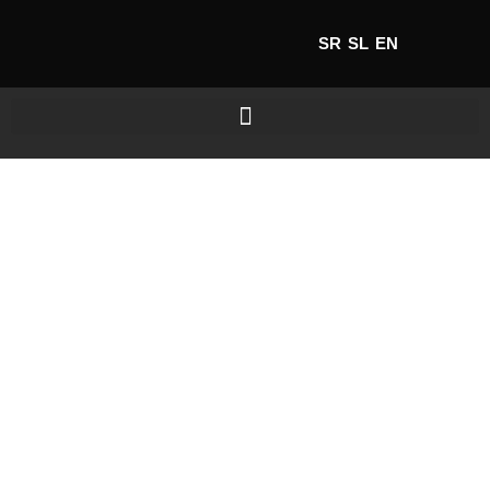
SR
SL
EN
Home's
favourite
SAZNAJ VIŠE