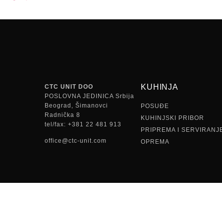
KUHINJA
CTC UNIT DOO
POSLOVNA JEDINICA Srbija
Beograd, Šimanovci
POSUĐE
Radnička 8
KUHINJSKI PRIBOR
tel/fax: +381 22 481 913
PRIPREMA I SERVIRANJ
office@ctc-unit.com
OPREMA