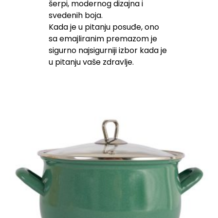
šerpi, modernog dizajna i
svedenih boja.
Kada je u pitanju posuđe, ono
sa emajliranim premazom je
sigurno najsigurniji izbor kada je
u pitanju vaše zdravlje.