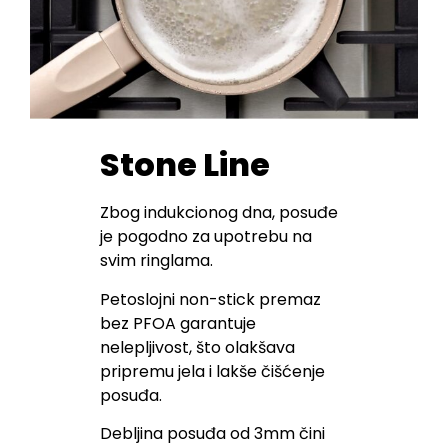
Stone Line
Zbog indukcionog dna, posuđe
je pogodno za upotrebu na
svim ringlama.
Petoslojni non-stick premaz
bez PFOA garantuje
nelepljivost, što olakšava
pripremu jela i lakše čišćenje
posuđa.
Debljina posuđa od 3mm čini