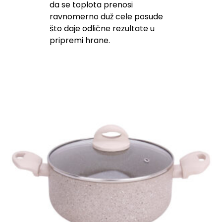
da se toplota prenosi
ravnomerno duž cele posude
što daje odlične rezultate u
pripremi hrane.