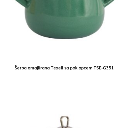
Šerpa emajlirana Texell sa poklopcem TSE-G351