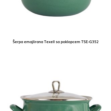
Šerpa emajlirana Texell sa poklopcem TSE-G352