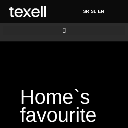
SR
SL
EN
Home`s
favourite