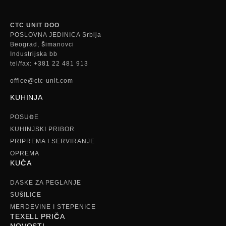
CTC UNIT DOO
POSLOVNA JEDINICA Srbija
Beograd, Šimanovci
Industrijska bb
tel/fax: +381 22 481 913
office@ctc-unit.com
KUHINJA
POSUĐE
KUHINJSKI PRIBOR
PRIPREMA I SERVIRANJE
OPREMA
KUĆA
DASKE ZA PEGLANJE
SUŠILICE
MERDEVINE I STEPENICE
TEXELL PRIČA