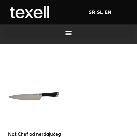
SR
SL
EN
Nož Chef od nerđajućeg