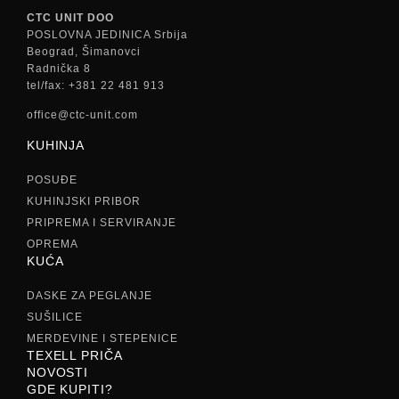
CTC UNIT DOO
POSLOVNA JEDINICA Srbija
Beograd, Šimanovci
Radnička 8
tel/fax: +381 22 481 913
office@ctc-unit.com
KUHINJA
POSUĐE
KUHINJSKI PRIBOR
PRIPREMA I SERVIRANJE
OPREMA
KUĆA
DASKE ZA PEGLANJE
SUŠILICE
MERDEVINE I STEPENICE
TEXELL PRIČA
NOVOSTI
GDE KUPITI?