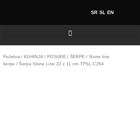
SR
SL
EN
Početna
/
KUHINJA
/
POSUĐE
/
ŠERPE
/
Stone line
šerpe
/ Šerpa Stone Line 22 x 11 cm TPSL-C254