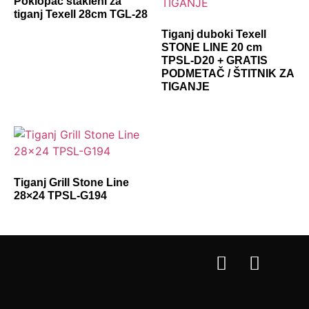
Poklopac stakleni za
tiganj Texell 28cm TGL-28
Tiganj duboki Texell
STONE LINE 20 cm
TPSL-D20 + GRATIS
PODMETAČ / ŠTITNIK ZA
TIGANJE
Tiganj Grill Stone Line
28×24 TPSL-G194