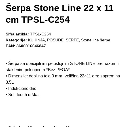
Šerpa Stone Line 22 x 11
cm TPSL-C254
Šifra artikla:
TPSL-C254
Kategorije:
KUHINJA
,
POSUĐE
,
ŠERPE
,
Stone line šerpe
EAN:
8606016646847
• Šerpa sa specijalnim petoslojnim STONE LINE premazom i
staklenim poklopcem *Bez PFOA*
• Dimenzije: debljina tela 3 mm; veličina 22×11 cm; zapremina
3,5L
• Indukciono dno
• Soft touch drška