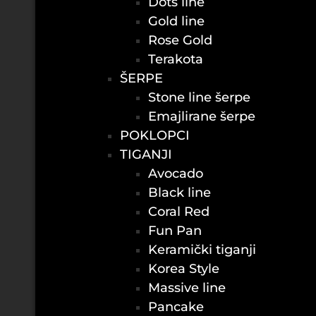
Dots line
Gold line
Rose Gold
Terakota
ŠERPE
Stone line šerpe
Emajlirane šerpe
POKLOPCI
TIGANJI
Avocado
Black line
Coral Red
Fun Pan
Keramički tiganji
Korea Style
Massive line
Pancake