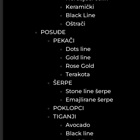
Keramički
Black Line
Oštrači
POSUĐE
PEKAČI
Dots line
Gold line
Rose Gold
Terakota
ŠERPE
Stone line šerpe
Emajlirane šerpe
POKLOPCI
TIGANJI
Avocado
Black line