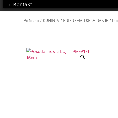
Kontakt
Početna
/
KUHINJA
/
PRIPREMA I SERVIRANJE
/
Ino