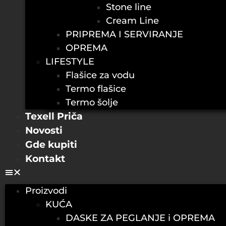
Stone line
Cream Line
PRIPREMA I SERVIRANJE
OPREMA
LIFESTYLE
Flašice za vodu
Termo flašice
Termo šolje
Texell Priča
Novosti
Gde kupiti
Kontakt
Proizvodi
KUĆA
DASKE ZA PEGLANJE i OPREMA