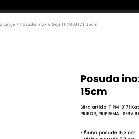
x činije
/ Posuda inox u boji TIPM-B171 15cm
Posuda inox
15cm
Šifra artikla:
TIPM-B171
Kat
PRIBOR
,
PRIPREMA I SERVIR
• Širina posude 15,3 cm