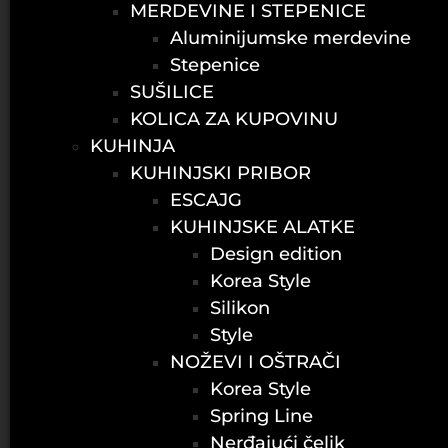
MERDEVINE I STEPENICE
Aluminijumske merdevine
Stepenice
SUŠILICE
KOLICA ZA KUPOVINU
KUHINJA
KUHINJSKI PRIBOR
ESCAJG
KUHINJSKE ALATKE
Design edition
Korea Style
Silikon
Style
NOŽEVI I OŠTRAČI
Korea Style
Spring Line
Nerđajući čelik