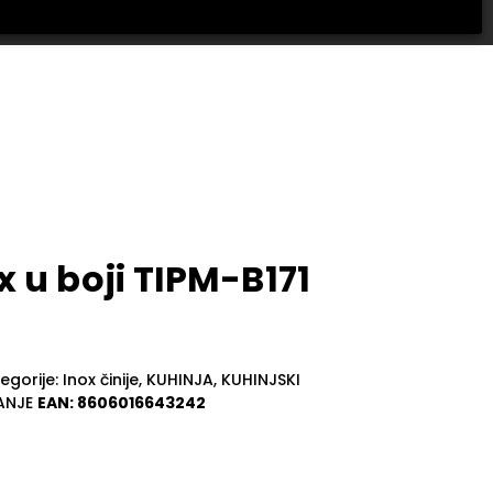
 u boji TIPM-B171
egorije:
Inox činije
,
KUHINJA
,
KUHINJSKI
ANJE
EAN:
8606016643242