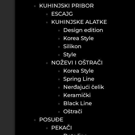
KUHINJSKI PRIBOR
ESCAJG
KUHINJSKE ALATKE
Design edition
Korea Style
Silikon
Style
NOŽEVI I OŠTRAČI
Korea Style
Spring Line
Nerđajući čelik
Keramički
Black Line
Oštrači
POSUĐE
PEKAČI