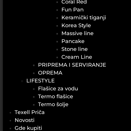
Coral Red
Fun Pan
Keramički tiganji
Korea Style
Massive line
Pancake
Stone line
Cream Line
PRIPREMA I SERVIRANJE
OPREMA
LIFESTYLE
Flašice za vodu
Termo flašice
Termo šolje
Texell Priča
Novosti
Gde kupiti