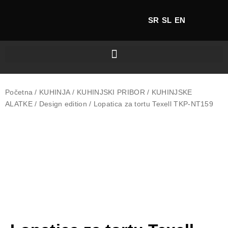
SR
SL
EN
Početna
/
KUHINJA
/
KUHINJSKI PRIBOR
/
KUHINJSKE
ALATKE
/
Design edition
/ Lopatica za tortu Texell TKP-NT159