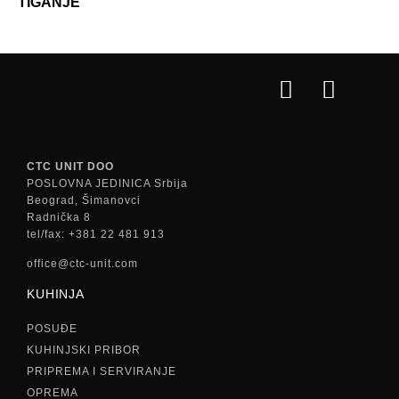
TIGANJE
CTC UNIT DOO
POSLOVNA JEDINICA Srbija
Beograd, Šimanovci
Radnička 8
tel/fax: +381 22 481 913
office@ctc-unit.com
KUHINJA
POSUĐE
KUHINJSKI PRIBOR
PRIPREMA I SERVIRANJE
OPREMA