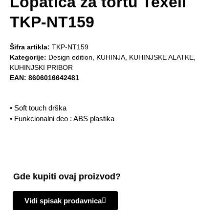
Lopatica za tortu Texell
TKP-NT159
Šifra artikla:
TKP-NT159
Kategorije:
Design edition
,
KUHINJA
,
KUHINJSKE ALATKE
,
KUHINJSKI PRIBOR
EAN:
8606016642481
• Soft touch drška
• Funkcionalni deo : ABS plastika
Gde kupiti ovaj proizvod?
Vidi spisak prodavnica