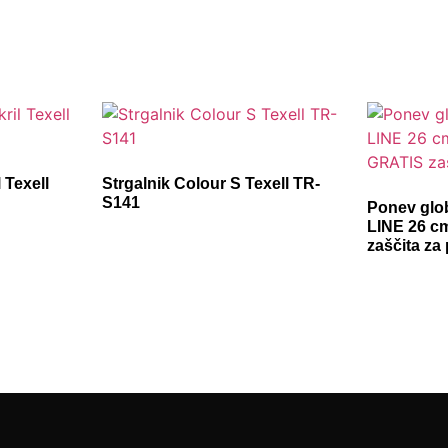
 Texell
Strgalnik Colour S Texell TR-
S141
Ponev glo
LINE 26 c
zaščita za