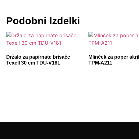
Podobni Izdelki
Držalo za papirnate brisače
Mlinćek za poper akril
Texell 30 cm TDU-V181
TPM-A211