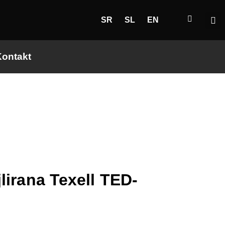
SR
SL
EN
ontakt
lirana Texell TED-