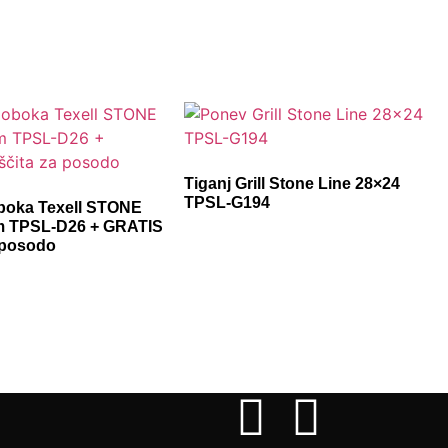
Tiganj Grill Stone Line 28×24
TPSL-G194
boka Texell STONE
m TPSL-D26 + GRATIS
 posodo