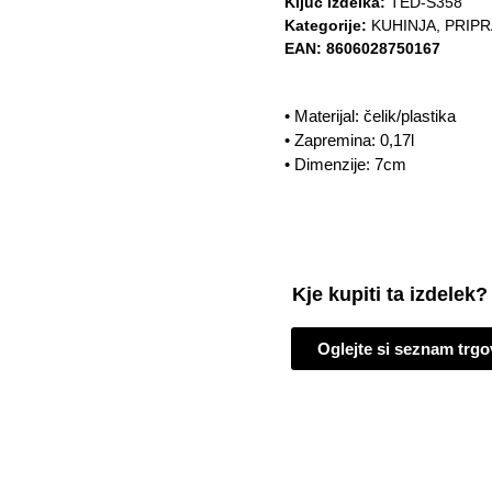
Ključ izdelka:
TED-S358
Kategorije:
KUHINJA
,
PRIPR
EAN:
8606028750167
• Materijal: čelik/plastika
• Zapremina: 0,17l
• Dimenzije: 7cm
Kje kupiti ta izdelek?
Oglejte si seznam trgo