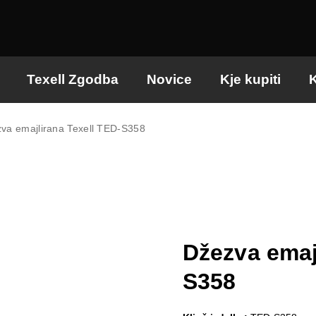
Texell Zgodba
Novice
Kje kupiti
K
va emajlirana Texell TED-S358
Džezva emaj
S358