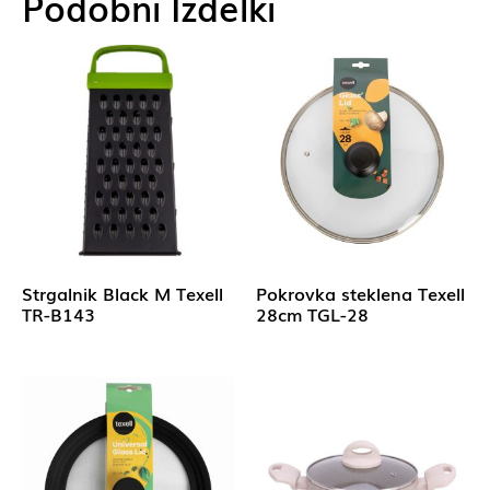
Podobni Izdelki
Strgalnik Black M Texell
Pokrovka steklena Texell
TR-B143
28cm TGL-28