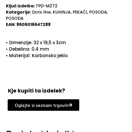
Ključ izdelka:
TPD-M272
Kategorije:
Dots line
,
KUHINJA
,
PEKAČI
,
POSODA
,
POSODA
EAN:
8606016647288
• Dimenzije: 32 x 19,5 x 3cm
• Debelina: 0.4 mm
• Materijal: Karbonsko jeklo
Kje kupiti ta izdelek?
Oglejte si seznam trgovin