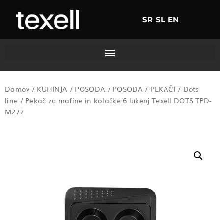
SR
SL
EN
Domov
/
KUHINJA
/
POSODA
/
POSODA
/
PEKAČI
/
Dots
line
/ Pekač za mafine in kolačke 6 lukenj Texell DOTS TPD-
M272