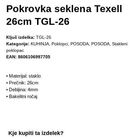
Pokrovka seklena Texell
26cm TGL-26
Ključ izdelka:
TGL-26
Kategorije:
KUHINJA
,
Poklopci
,
POSODA
,
POSODA
,
Stakleni
poklopac
EAN:
8606106997705
• Materijal: staklo
• Prečnik: 26cm
• Debljina: 4mm
• Bakelitni ročaj
Kje kupiti ta izdelek?