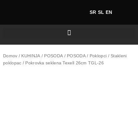
SR
SL
EN
Domov
/
KUHINJA
/
POSODA
/
POSODA
/
Poklopci
/
Stakleni
poklopac
/ Pokrovka seklena Texell 26cm TGL-26