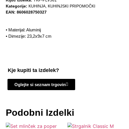
Ključ izdelka:
TKP-PLV361
Kategorije:
KUHINJA
,
KUHINJSKI PRIPOMOČKI
EAN:
8606028750327
• Materijal: Aluminij
• Dimezije: 23,2x9x7 cm
Kje kupiti ta izdelek?
Oglejte si seznam trgovin
Podobni Izdelki