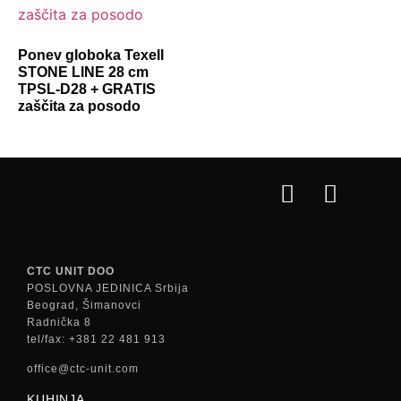
Ponev globoka Texell
STONE LINE 28 cm
TPSL-D28 + GRATIS
zaščita za posodo
CTC UNIT DOO
POSLOVNA JEDINICA Srbija
Beograd, Šimanovci
Radnička 8
tel/fax: +381 22 481 913
office@ctc-unit.com
KUHINJA