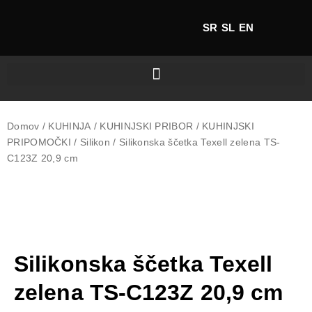
SR
SL
EN
Domov
/
KUHINJA
/
KUHINJSKI PRIBOR
/
KUHINJSKI
PRIPOMOČKI
/
Silikon
/ Silikonska ščetka Texell zelena TS-
C123Z 20,9 cm
Silikonska ščetka Texell
zelena TS-C123Z 20,9 cm