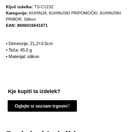
Ključ izdelka:
TS-C123Z
Kategorije:
KUHINJA
,
KUHINJSKI PRIPOMOČKI
,
KUHINJSKI
PRIBOR
,
Silikon
EAN:
8606016641071
• Dimenzije: 21,2×3.5cm
• Teža: 45.0 g
• Materijal: silikon
Kje kupiti ta izdelek?
Oglejte si seznam trgovin