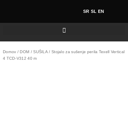
SR
SL
EN
Domov
/
DOM
/
SUŠILA
/ Stojalo za sušenje perila Texell Vertical
4 TCD-V312 40 m