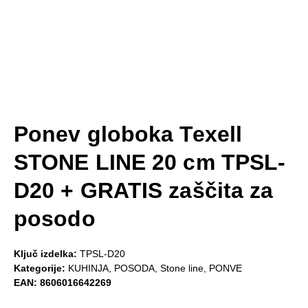
Ponev globoka Texell
STONE LINE 20 cm TPSL-
D20 + GRATIS zaščita za
posodo
Ključ izdelka:
TPSL-D20
Kategorije:
KUHINJA
,
POSODA
,
Stone line
,
PONVE
EAN:
8606016642269