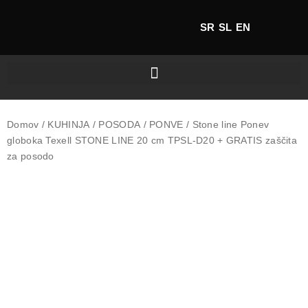
SR
SL
EN
Domov
/
KUHINJA
/
POSODA
/
PONVE
/
Stone line
Ponev
globoka Texell STONE LINE 20 cm TPSL-D20 + GRATIS zaščita
za posodo