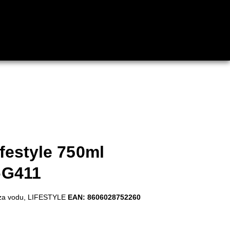
festyle 750ml
-G411
za vodu
,
LIFESTYLE
EAN:
8606028752260