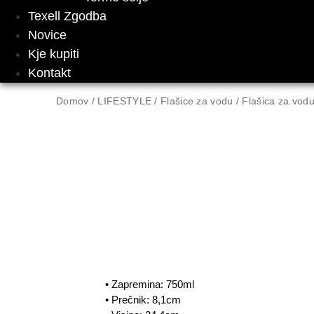
Texell Zgodba
Novice
Kje kupiti
Kontakt
Domov
/
LIFESTYLE
/
Flašice za vodu
/ Flašica za vod
• Zapremina: 750ml
• Prečnik: 8,1cm