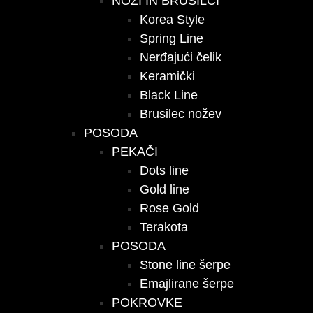
NOŽI IN BRUSILCI
Korea Style
Spring Line
Nerđajući čelik
Keramički
Black Line
Brusilec nožev
POSODA
PEKAČI
Dots line
Gold line
Rose Gold
Terakota
POSODA
Stone line šerpe
Emajlirane šerpe
POKROVKE