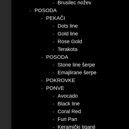
Brusilec nožev
POSODA
PEKAČI
Dots line
Gold line
Rose Gold
Terakota
POSODA
Stone line šerpe
Emajlirane šerpe
POKROVKE
PONVE
Avocado
Black line
Coral Red
Fun Pan
Keramički tiganji