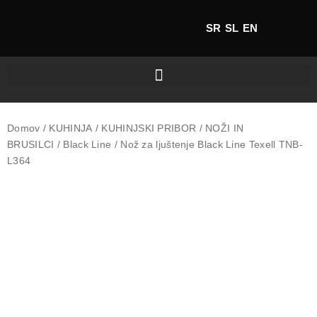
SR
SL
EN
Domov
/
KUHINJA
/
KUHINJSKI PRIBOR
/
NOŽI IN
BRUSILCI
/
Black Line
/ Nož za ljuštenje Black Line Texell TNB-
L364