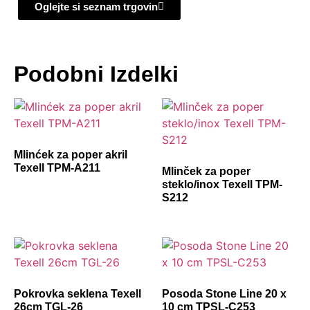
Oglejte si seznam trgovin
Podobni Izdelki
Mlinćek za poper akril
Texell TPM-A211
Mlinček za poper
steklo/inox Texell TPM-
S212
Pokrovka seklena Texell
Posoda Stone Line 20 x
26cm TGL-26
10 cm TPSL-C253