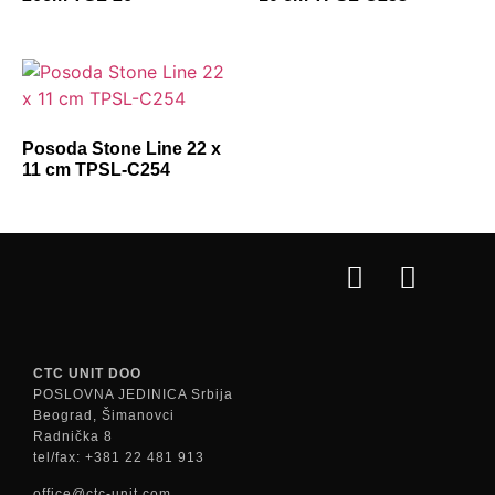
Posoda Stone Line 22 x
11 cm TPSL-C254
CTC UNIT DOO
POSLOVNA JEDINICA Srbija
Beograd, Šimanovci
Radnička 8
tel/fax: +381 22 481 913
office@ctc-unit.com