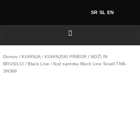
SR
SL
EN
Domov
/
KUHINJA
/
KUHINJSKI PRIBOR
/
NOŽI IN
BRUSILCI
/
Black Line
/ Nož santoku Black Line Texell TNB-
SN368