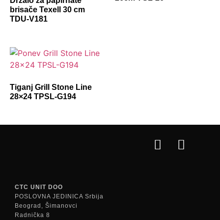
Držalo za papirnate
brisače Texell 30 cm
TDU-V181
Tiganj Grill Stone Line
28×24 TPSL-G194
CTC UNIT DOO
POSLOVNA JEDINICA Srbija
Beograd, Šimanovci
Radnička 8