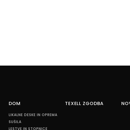
DOM
TEXELL ZGODBA
NO
LIKALNE DESKE IN OPREMA
SUŠILA
LESTVE IN STOPNICE