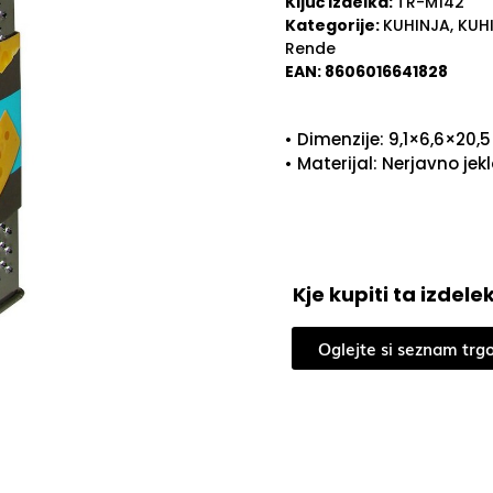
Ključ izdelka:
TR-M142
Kategorije:
KUHINJA
,
KUHI
Rende
EAN:
8606016641828
• Dimenzije: 9,1×6,6×20,
• Materijal: Nerjavno jek
Kje kupiti ta izdele
Oglejte si seznam trg