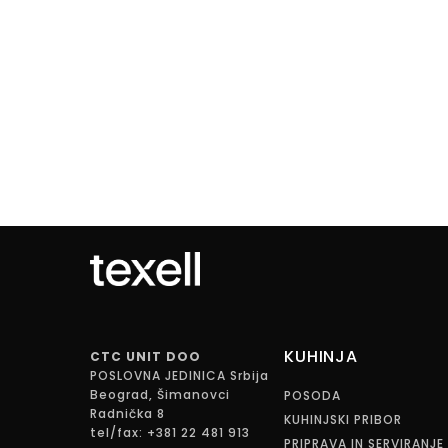
KUHINJA
CTC UNIT DOO
POSLOVNA JEDINICA Srbija
Beograd, Šimanovci
POSODA
Radnička 8
KUHINJSKI PRIBOR
tel/fax: +381 22 481 913
PRIPRAVA IN SERVIRANJE