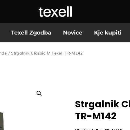
Texell Zgodba
Novice
Kje kupiti
nde
/ Strgalnik Classic M Texell TR-M142
Strgalnik C
TR-M142