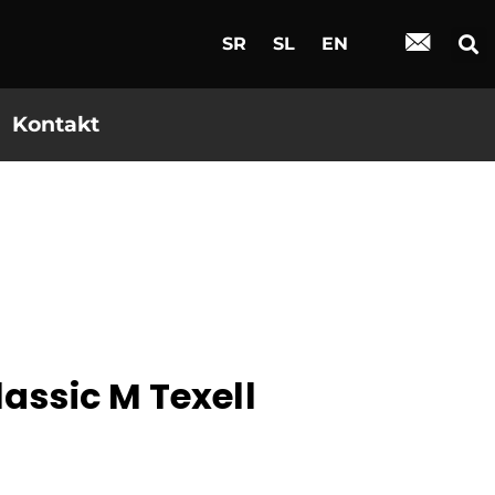
SR
SL
EN
Kontakt
lassic M Texell