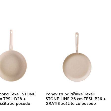
boka Texell STONE
Ponev za palačinke Texell
m TPSL-D28 +
STONE LINE 26 cm TPSL-P26 +
ščita za posodo
GRATIS zaščita za posodo