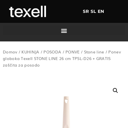
SR
SL
EN
Domov
/
KUHINJA
/
POSODA
/
PONVE
/
Stone line
/ Ponev
globoka Texell STONE LINE 26 cm TPSL-D26 + GRATIS
zaščita za posodo