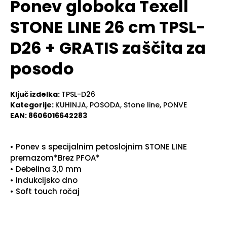
Ponev globoka Texell
STONE LINE 26 cm TPSL-
D26 + GRATIS zaščita za
posodo
Ključ izdelka:
TPSL-D26
Kategorije:
KUHINJA
,
POSODA
,
Stone line
,
PONVE
EAN:
8606016642283
• Ponev s specijalnim petoslojnim STONE LINE
premazom*Brez PFOA*
• Debelina 3,0 mm
• Indukcijsko dno
• Soft touch ročaj