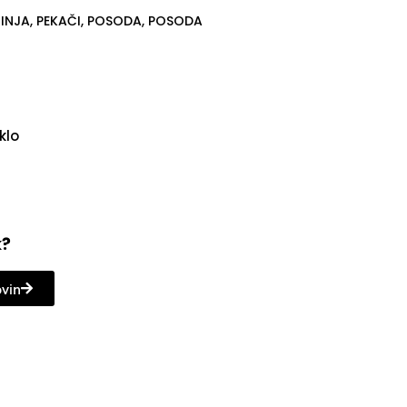
INJA
,
PEKAČI
,
POSODA
,
POSODA
klo
k?
ovin