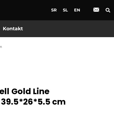
SR
SL
EN
Kontakt
cm
ell Gold Line
 39.5*26*5.5 cm