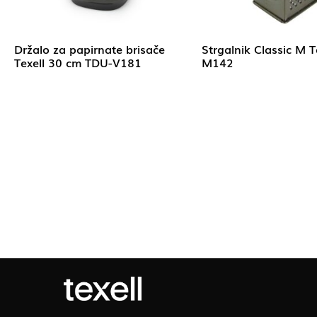
Držalo za papirnate brisače
Strgalnik Classic M T
Texell 30 cm TDU-V181
M142