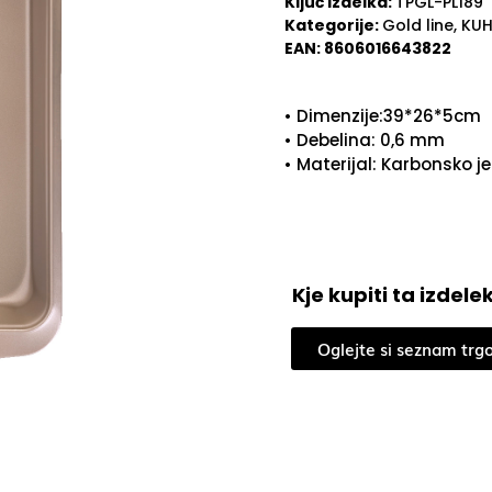
Ključ izdelka:
TPGL-PL189
Kategorije:
Gold line
,
KUH
EAN:
8606016643822
• Dimenzije:39*26*5cm
• Debelina: 0,6 mm
• Materijal: Karbonsko je
Kje kupiti ta izdele
Oglejte si seznam trg