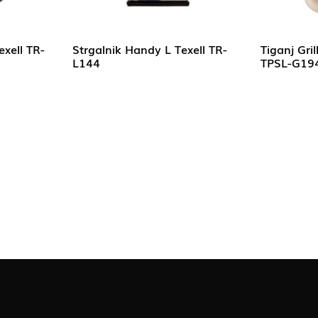
exell TR-
Strgalnik Handy L Texell TR-
Tiganj Gri
L144
TPSL-G19