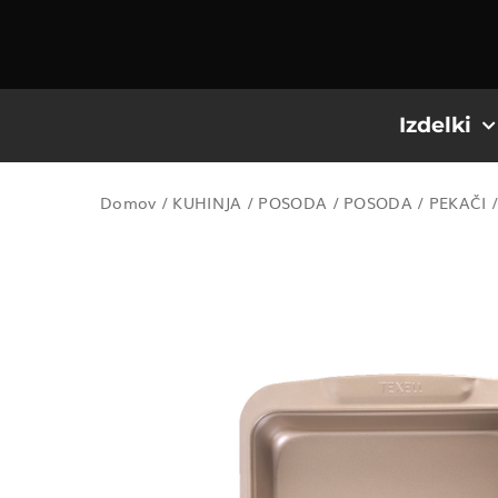
Izdelki
Domov
/
KUHINJA
/
POSODA
/
POSODA
/
PEKAČI