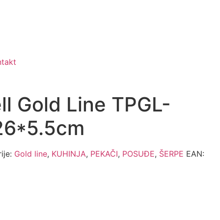
takt
ll Gold Line TPGL-
26*5.5cm
ije:
Gold line
,
KUHINJA
,
PEKAČI
,
POSUĐE
,
ŠERPE
EAN: