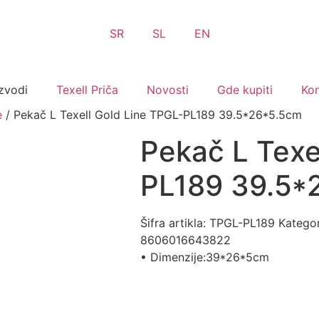
SR
SL
EN
zvodi
Texell Priča
Novosti
Gde kupiti
Kon
e
/ Pekač L Texell Gold Line TPGL-PL189 39.5*26*5.5cm
Pekač L Texe
PL189 39.5*
Šifra artikla:
TPGL-PL189
Kategor
8606016643822
• Dimenzije:39*26*5cm