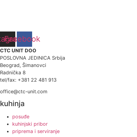
tagram
Facebook
CTC UNIT DOO
POSLOVNA JEDINICA Srbija
Beograd, Šimanovci
Radnička 8
tel/fax: +381 22 481 913
office@ctc-unit.com
kuhinja
posuđe
kuhinjski pribor
priprema i serviranje