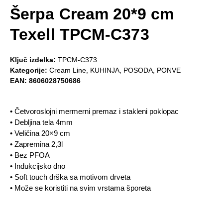
Šerpa Cream 20*9 cm
Texell TPCM-C373
Ključ izdelka:
TPCM-C373
Kategorije:
Cream Line
,
KUHINJA
,
POSODA
,
PONVE
EAN:
8606028750686
• Četvoroslojni mermerni premaz i stakleni poklopac
• Debljina tela 4mm
• Veličina 20×9 cm
• Zapremina 2,3l
• Bez PFOA
• Indukcijsko dno
• Soft touch drška sa motivom drveta
• Može se koristiti na svim vrstama šporeta