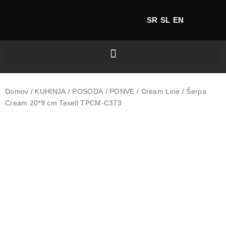
SR
SL
EN
Domov
/
KUHINJA
/
POSODA
/
PONVE
/
Cream Line
/ Šerpa
Cream 20*9 cm Texell TPCM-C373