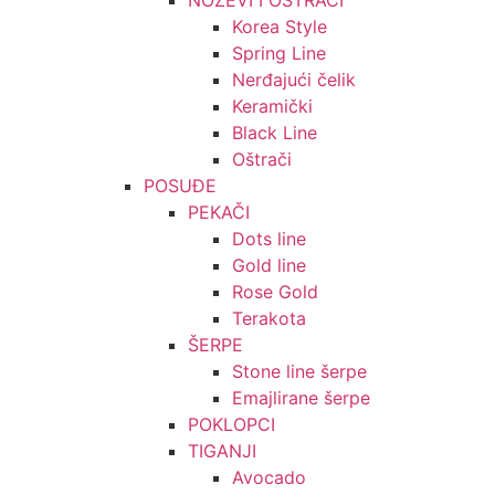
NOŽEVI I OŠTRAČI
Korea Style
Spring Line
Nerđajući čelik
Keramički
Black Line
Oštrači
POSUĐE
PEKAČI
Dots line
Gold line
Rose Gold
Terakota
ŠERPE
Stone line šerpe
Emajlirane šerpe
POKLOPCI
TIGANJI
Avocado