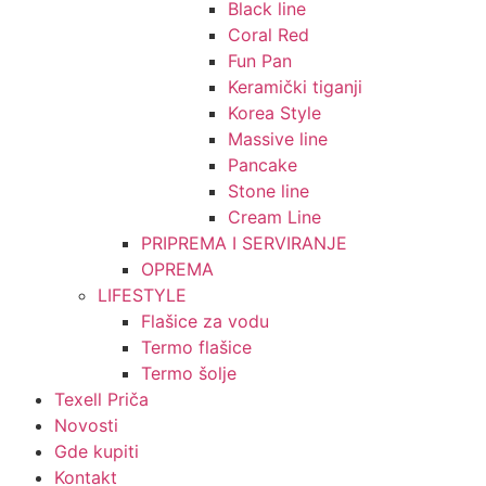
Black line
Coral Red
Fun Pan
Keramički tiganji
Korea Style
Massive line
Pancake
Stone line
Cream Line
PRIPREMA I SERVIRANJE
OPREMA
LIFESTYLE
Flašice za vodu
Termo flašice
Termo šolje
Texell Priča
Novosti
Gde kupiti
Kontakt