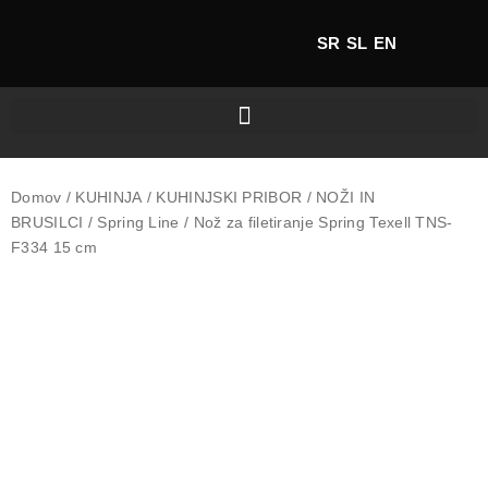
SR
SL
EN
Domov
/
KUHINJA
/
KUHINJSKI PRIBOR
/
NOŽI IN
BRUSILCI
/
Spring Line
/ Nož za filetiranje Spring Texell TNS-
F334 15 cm