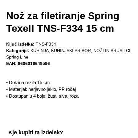
Nož za filetiranje Spring
Texell TNS-F334 15 cm
Ključ izdelka:
TNS-F334
Kategorije:
KUHINJA
,
KUHINJSKI PRIBOR
,
NOŽI IN BRUSILCI
,
Spring Line
EAN:
8606016649596
• Dolžina rezila 15 cm
• Materijal: nerjavno jeklo, PP ročaj
• Dostupan u 4 boje: žuta, siva, roza
Kje kupiti ta izdelek?