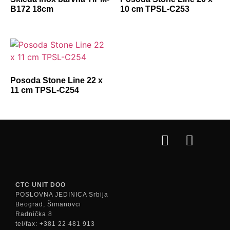
B172 18cm
10 cm TPSL-C253
Posoda Stone Line 22 x
11 cm TPSL-C254
CTC UNIT DOO
POSLOVNA JEDINICA Srbija
Beograd, Šimanovci
Radnička 8
tel/fax: +381 22 481 913