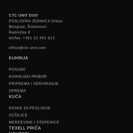
CTC UNIT DOO
POSLOVNA JEDINICA Srbija
Beograd, Šimanovci
Radnička 8
tel/fax: +381 22 481 913
office@ctc-unit.com
KUHINJA
POSUĐE
KUHINJSKI PRIBOR
PRIPREMA I SERVIRANJE
OPREMA
KUĆA
DASKE ZA PEGLANJE
SUŠILICE
MERDEVINE I STEPENICE
TEXELL PRIČA