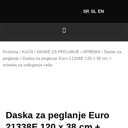
SR
SL
EN
Početna
/
KUĆA
/
DASKE ZA PEGLANJE i OPREMA
/
Daske za
peglanje
/ Daska za peglanje Euro 21338E 120 x 38 cm +
rešetka za odlaganje veša
Daska za peglanje Euro
21338E 120 x 38 cm +