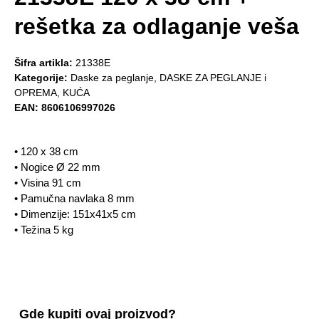
rešetka za odlaganje veša
Šifra artikla:
21338E
Kategorije:
Daske za peglanje
,
DASKE ZA PEGLANJE i
OPREMA
,
KUĆA
EAN:
8606106997026
• 120 x 38 cm
• Nogice Ø 22 mm
• Visina 91 cm
• Pamučna navlaka 8 mm
• Dimenzije: 151x41x5 cm
• Težina 5 kg
Gde kupiti ovaj proizvod?