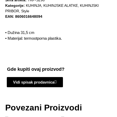
Šifra artikla:
TKP-S298
Kategorije:
KUHINJA
,
KUHINJSKE ALATKE
,
KUHINJSKI
PRIBOR
,
Style
EAN:
8606016648094
• Dužina 31,5 cm
• Materijal: termootporna plastika.
Gde kupiti ovaj proizvod?
Vidi spisak prodavnica
Povezani Proizvodi