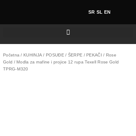
SR
SL
EN
Početna
/
KUHINJA
/
POSUĐE
/
ŠERPE
/
PEKAČI
/
Rose
Gold
/ Modla za mafine i projice 12 rupa Texell Rose Gold
TPRG-M320