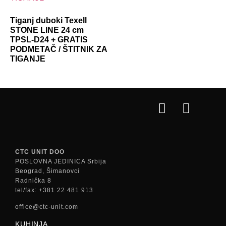
Tiganj duboki Texell
STONE LINE 24 cm
TPSL-D24 + GRATIS
PODMETAČ / ŠTITNIK ZA
TIGANJE
CTC UNIT DOO
POSLOVNA JEDINICA Srbija
Beograd, Šimanovci
Radnička 8
tel/fax: +381 22 481 913
office@ctc-unit.com
KUHINJA