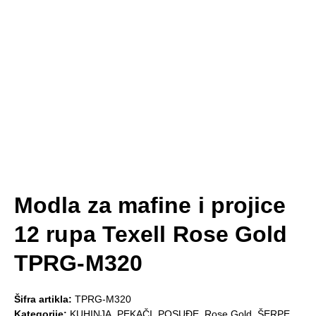
Modla za mafine i projice
12 rupa Texell Rose Gold
TPRG-M320
Šifra artikla:
TPRG-M320
Kategorije:
KUHINJA
,
PEKAČI
,
POSUĐE
,
Rose Gold
,
ŠERPE