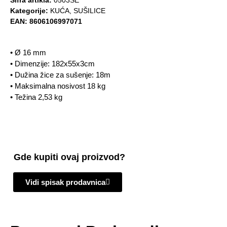
Šifra artikla:
0503SE
Kategorije:
KUĆA
,
SUŠILICE
EAN:
8606106997071
• Ø 16 mm
• Dimenzije: 182x55x3cm
• Dužina žice za sušenje: 18m
• Maksimalna nosivost 18 kg
• Težina 2,53 kg
Gde kupiti ovaj proizvod?
Vidi spisak prodavnica