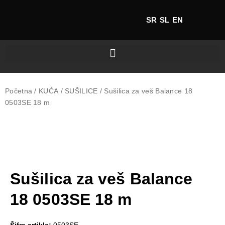
SR
SL
EN
Početna
/
KUĆA
/
SUŠILICE
/ Sušilica za veš Balance 18
0503SE 18 m
Sušilica za veš Balance
18 0503SE 18 m