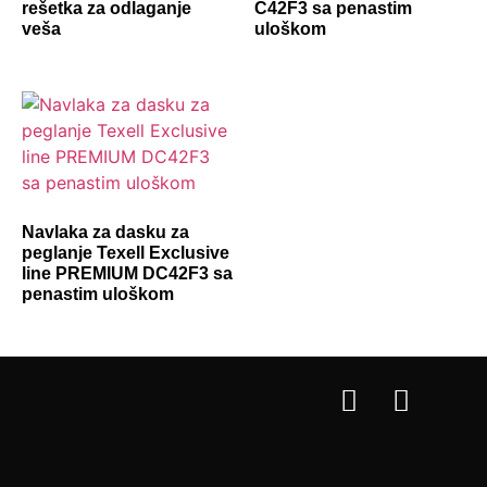
rešetka za odlaganje
C42F3 sa penastim
veša
uloškom
Navlaka za dasku za
peglanje Texell Exclusive
line PREMIUM DC42F3 sa
penastim uloškom