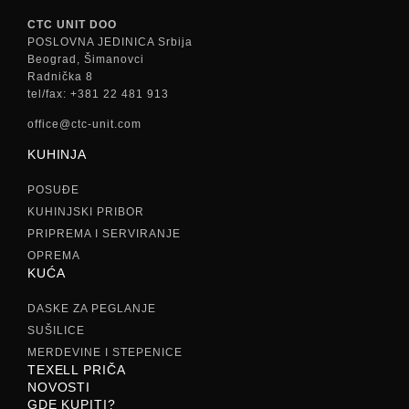
CTC UNIT DOO
POSLOVNA JEDINICA Srbija
Beograd, Šimanovci
Radnička 8
tel/fax: +381 22 481 913
office@ctc-unit.com
KUHINJA
POSUĐE
KUHINJSKI PRIBOR
PRIPREMA I SERVIRANJE
OPREMA
KUĆA
DASKE ZA PEGLANJE
SUŠILICE
MERDEVINE I STEPENICE
TEXELL PRIČA
NOVOSTI
GDE KUPITI?