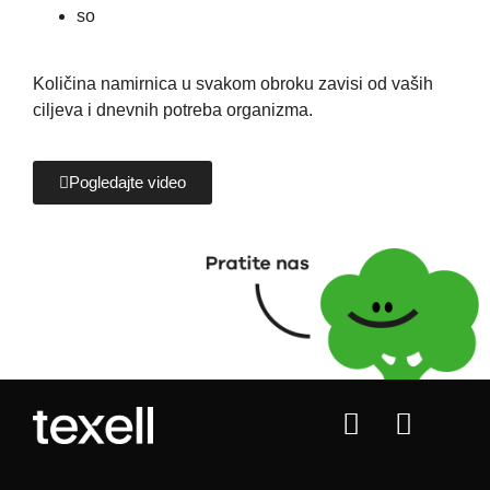
so
Količina namirnica u svakom obroku zavisi od vaših
ciljeva i dnevnih potreba organizma.
Pogledajte video