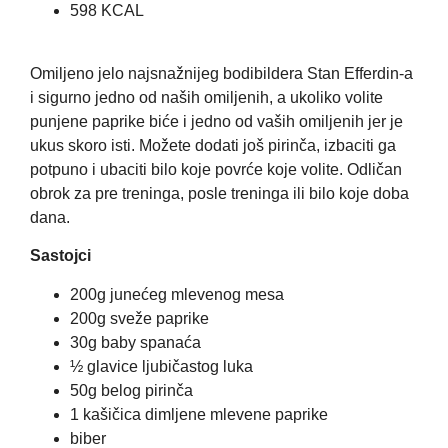
598 KCAL
Omiljeno jelo najsnažnijeg bodibildera Stan Efferdin-a
i sigurno jedno od naših omiljenih, a ukoliko volite
punjene paprike biće i jedno od vaših omiljenih jer je
ukus skoro isti. Možete dodati još pirinča, izbaciti ga
potpuno i ubaciti bilo koje povrće koje volite. Odličan
obrok za pre treninga, posle treninga ili bilo koje doba
dana.
Sastojci
200g junećeg mlevenog mesa
200g sveže paprike
30g baby spanaća
½ glavice ljubičastog luka
50g belog pirinča
1 kašičica dimljene mlevene paprike
biber