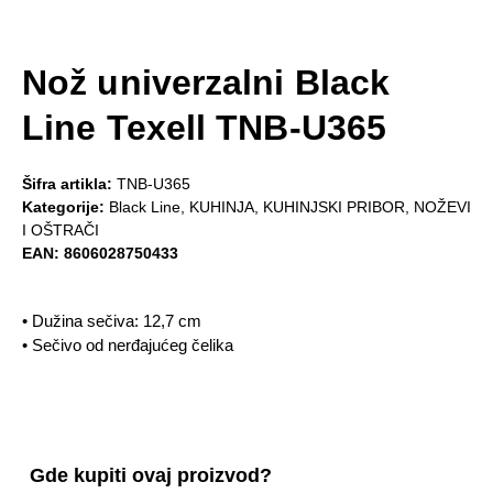
Nož univerzalni Black
Line Texell TNB-U365
Šifra artikla:
TNB-U365
Kategorije:
Black Line
,
KUHINJA
,
KUHINJSKI PRIBOR
,
NOŽEVI
I OŠTRAČI
EAN:
8606028750433
• Dužina sečiva: 12,7 cm
• Sečivo od nerđajućeg čelika
Gde kupiti ovaj proizvod?