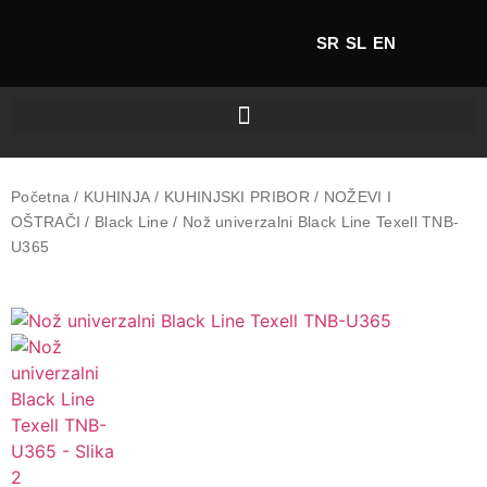
SR
SL
EN
Početna
/
KUHINJA
/
KUHINJSKI PRIBOR
/
NOŽEVI I
OŠTRAČI
/
Black Line
/ Nož univerzalni Black Line Texell TNB-
U365