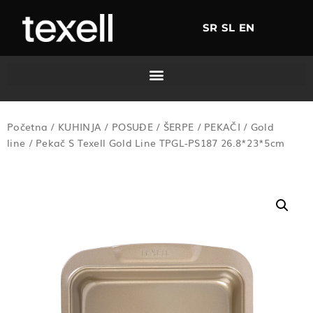
SR
SL
EN
Početna
/
KUHINJA
/
POSUĐE
/
ŠERPE
/
PEKAČI
/
Gold
line
/ Pekač S Texell Gold Line TPGL-PS187 26.8*23*5cm