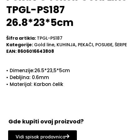
TPGL-PS187
26.8*23*5cm
Šifra artikla:
TPGL-PS187
Kategorije:
Gold line
,
KUHINJA
,
PEKAČI
,
POSUĐE
,
ŠERPE
EAN:
8606016643808
• Dimenzije:26.5*23,5*5cm
• Debljina: 0.6mm
• Materijal: Karbon čelik
Gde kupiti ovaj proizvod?
Vidi spisak prodavnica