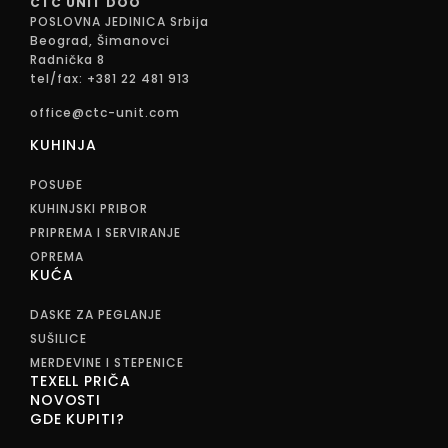
CTC UNIT DOO
POSLOVNA JEDINICA Srbija
Beograd, Šimanovci
Radnička 8
tel/fax: +381 22 481 913
office@ctc-unit.com
KUHINJA
POSUĐE
KUHINJSKI PRIBOR
PRIPREMA I SERVIRANJE
OPREMA
KUĆA
DASKE ZA PEGLANJE
SUŠILICE
MERDEVINE I STEPENICE
TEXELL PRIČA
NOVOSTI
GDE KUPITI?