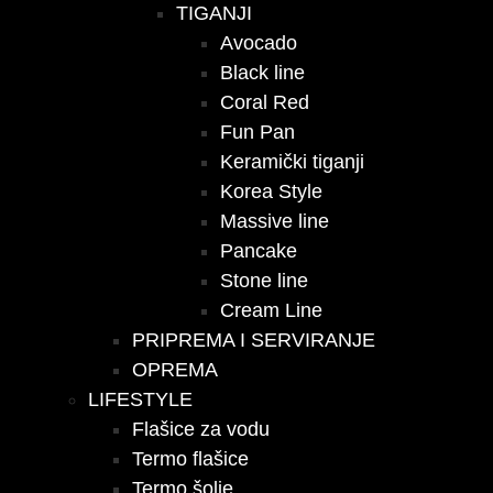
TIGANJI
Avocado
Black line
Coral Red
Fun Pan
Keramički tiganji
Korea Style
Massive line
Pancake
Stone line
Cream Line
PRIPREMA I SERVIRANJE
OPREMA
LIFESTYLE
Flašice za vodu
Termo flašice
Termo šolje