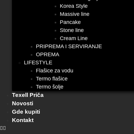
Korea Style
Massive line
Pancake
Stone line
Cream Line
PRIPREMA I SERVIRANJE
OPREMA
LIFESTYLE
Flašice za vodu
Termo flašice
Termo šolje
Texell Priča
Novosti
Gde kupiti
Kontakt