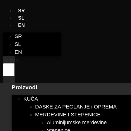
Skočite
na
SR
sadržaj
SL
EN
SR
SL
EN
Search
Proizvodi
KUĆA
DASKE ZA PEGLANJE i OPREMA
MERDEVINE I STEPENICE
Aluminijumske merdevine
Stepenice