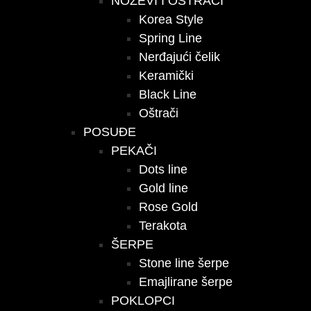
NOŽEVI I OŠTRAČI
Korea Style
Spring Line
Nerđajući čelik
Keramički
Black Line
Oštrači
POSUĐE
PEKAČI
Dots line
Gold line
Rose Gold
Terakota
ŠERPE
Stone line šerpe
Emajlirane šerpe
POKLOPCI