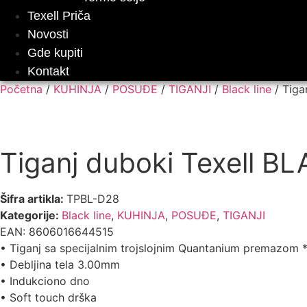
Texell Priča
Novosti
Gde kupiti
Kontakt
Početna
/
KUHINJA
/
POSUĐE
/
TIGANJI
/
Black line
/ Tiga
Tiganj duboki Texell 
Šifra artikla:
TPBL-D28
Kategorije:
Black line
,
KUHINJA
,
POSUĐE
,
TIGANJI
EAN:
8606016644515
• Tiganj sa specijalnim trojslojnim Quantanium premazom
• Debljina tela 3.00mm
• Indukciono dno
• Soft touch drška