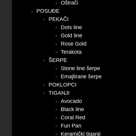
Oštrači
POSUĐE
PEKAČI
Dots line
Gold line
Rose Gold
Terakota
ŠERPE
Stone line šerpe
Emajlirane šerpe
POKLOPCI
TIGANJI
Avocado
Black line
Coral Red
Fun Pan
Keramički tiganji