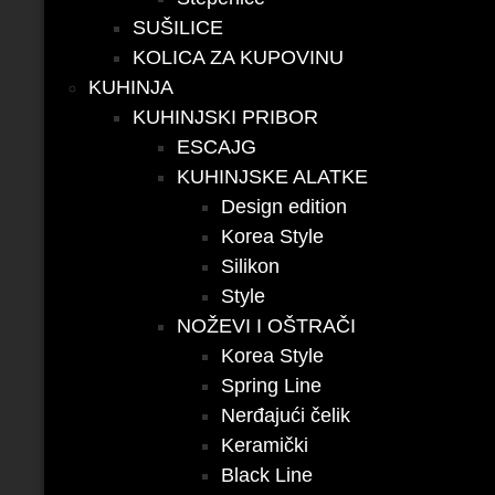
SUŠILICE
KOLICA ZA KUPOVINU
KUHINJA
KUHINJSKI PRIBOR
ESCAJG
KUHINJSKE ALATKE
Design edition
Korea Style
Silikon
Style
NOŽEVI I OŠTRAČI
Korea Style
Spring Line
Nerđajući čelik
Keramički
Black Line